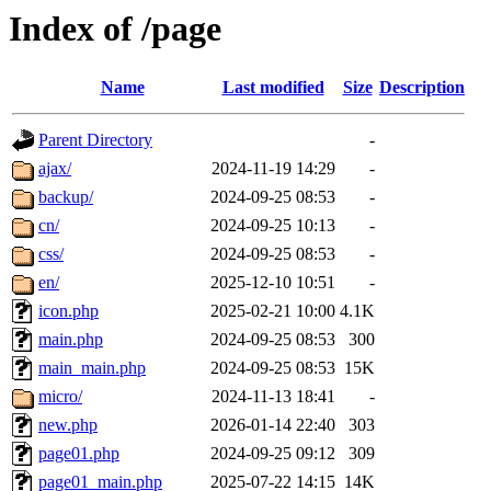
Index of /page
Name
Last modified
Size
Description
Parent Directory
-
ajax/
2024-11-19 14:29
-
backup/
2024-09-25 08:53
-
cn/
2024-09-25 10:13
-
css/
2024-09-25 08:53
-
en/
2025-12-10 10:51
-
icon.php
2025-02-21 10:00
4.1K
main.php
2024-09-25 08:53
300
main_main.php
2024-09-25 08:53
15K
micro/
2024-11-13 18:41
-
new.php
2026-01-14 22:40
303
page01.php
2024-09-25 09:12
309
page01_main.php
2025-07-22 14:15
14K