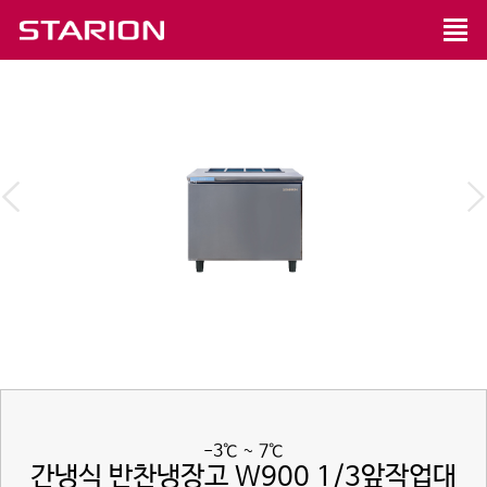
-3℃ ~ 7℃
간냉식 반찬냉장고 W900 1/3앞작업대