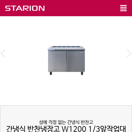
성에 걱정 없는 간냉식 반찬고
간냉식 반찬냉장고 W1200 1/3앞작업대