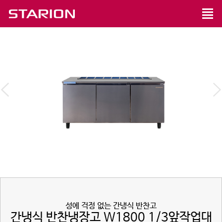
성에 걱정 없는 간냉식 반찬고
간냉식 반찬냉장고 W1800 1/3앞작업대