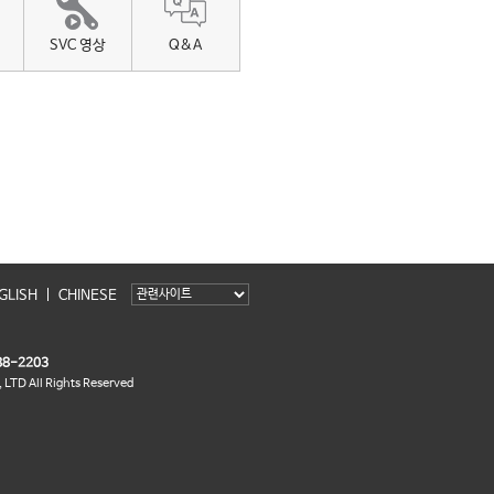
SVC 영상
Q&A
GLISH
CHINESE
8-2203
LTD All Rights Reserved