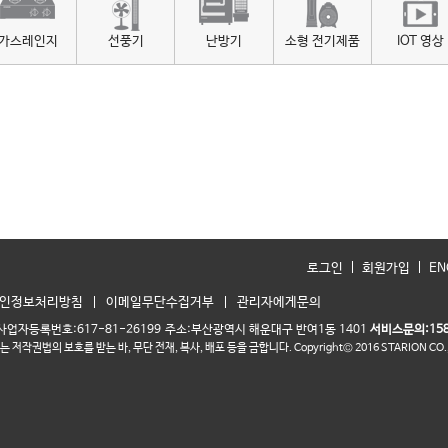
가스레인지
선풍기
난방기
소형 전기제품
IOT 영상
로그인
회원가입
EN
인정보처리방침
이메일무단수집거부
관리자에게문의
사업자등록번호:617-81-26199
주소:부산광역시 해운대구 반여1동 1401
서비스문의:158
는 저작권법의 보호를 받는 바,
무단 전재, 복사, 배포 등을 금합니다.
Copyright© 2016 STARION CO., 