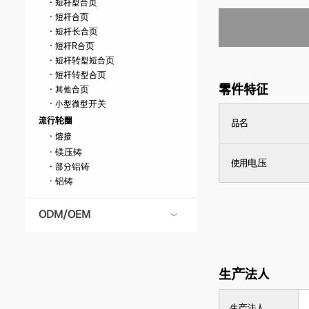
· 短杆型合页
· 短杆合页
· 短杆长合页
· 短杆R合页
· 短杆转型短合页
· 短杆转型合页
零件特征
· 其他合页
· 小型微型开关
流行轮圈
品名
· 熔接
· 镁压铸
使用电压
· 部分铝铸
· 铝铸
ODM/OEM
生产法人
生产法人