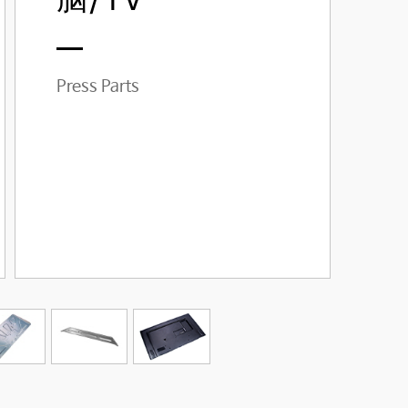
脑/TV
Press Parts