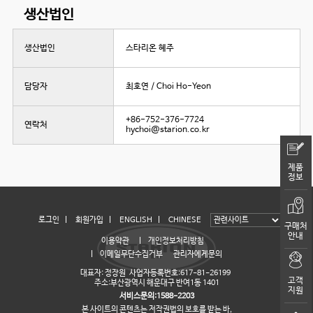
생산법인
생산법인
스타리온 혜주
담당자
최호연 / Choi Ho-Yeon
+86-752-376-7724
연락처
hychoi@starion.co.kr
제품
정보
로그인
회원가입
ENGLISH
CHINESE
구매처
안내
이용약관
개인정보처리방침
이메일무단수집거부
관리자에게문의
대표자: 정장원 사업자등록번호:617-81-26199
고객
주소:부산광역시 해운대구 반여1동 1401
지원
서비스문의:1588-2203
본 사이트의 콘텐츠는 저작권법의 보호를 받는 바,