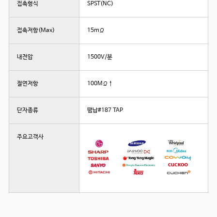
접촉형식
SPST(NC)
접촉저항(Max)
15mΩ
내전압
1500V/분
절연저항
100MΩ↑
단자종류
땜납#187 TAP
주요고객사